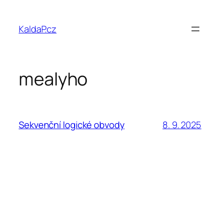
Přeskočit
na
KaldaP.cz
obsah
mealyho
8. 9. 2025
Sekvenční logické obvody